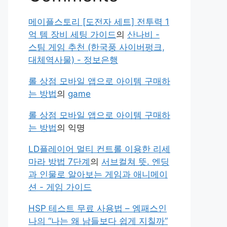
메이플스토리 [도전자 세트] 전투력 1
억 템 장비 세팅 가이드
의
산나비 -
스팀 게임 추천 (한국풍 사이버펑크,
대체역사물) - 정보은행
롤 상점 모바일 앱으로 아이템 구매하
는 방법
의
game
롤 상점 모바일 앱으로 아이템 구매하
는 방법
의
익명
LD플레이어 멀티 컨트롤 이용한 리세
마라 방법 7단계
의
서브컬쳐 뜻. 엔딩
과 인물로 알아보는 게임과 애니메이
션 - 게임 가이드
HSP 테스트 무료 사용법 – 엠패스인
나의 “나는 왜 남들보다 쉽게 지칠까”